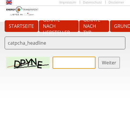
Impressum
Datenschutz
Disclaimer
GERÄTE
GERÄTE
STARTSEITE
NACH
NACH
GRUND
HERSTELLER
TYP
catpcha_headline