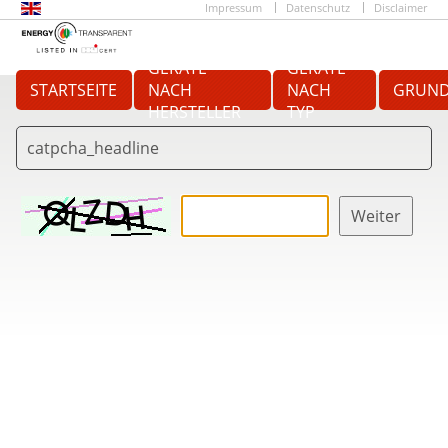
Impressum
Datenschutz
Disclaimer
GERÄTE
GERÄTE
STARTSEITE
NACH
NACH
GRUND
HERSTELLER
TYP
catpcha_headline